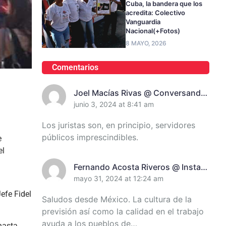
Cuba, la bandera que los
acredita: Colectivo
Vanguardia
Nacional(+Fotos)
8 MAYO, 2026
Comentarios
Joel Macías Rivas @ Conversando
Con Juanita Randich, Presidenta
junio 3, 2024 at 8:41 am
De La Unión De Juristas En
Los juristas son, en principio, servidores
Santiago De Cuba
públicos imprescindibles.
e
el
Fernando Acosta Riveros @ Instan
A Incrementar El Control De
mayo 31, 2024 at 12:24 am
Recursos En Santiago De Cuba
efe Fidel
Saludos desde México. La cultura de la
previsión así como la calidad en el trabajo
ayuda a los pueblos de…
hasta