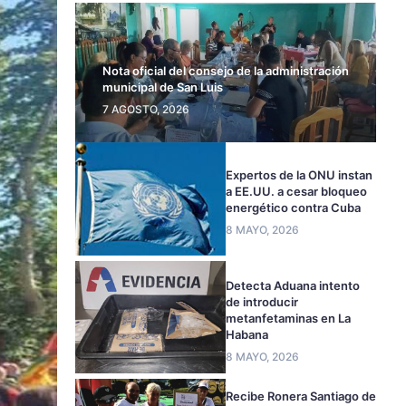
Nota oficial del consejo de la administración
municipal de San Luis
7 AGOSTO, 2026
Expertos de la ONU instan
a EE.UU. a cesar bloqueo
energético contra Cuba
8 MAYO, 2026
Detecta Aduana intento
de introducir
metanfetaminas en La
Habana
8 MAYO, 2026
Recibe Ronera Santiago de