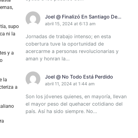
ternas,
Joel @ Finalizó En Santiago De
Cuba Encuentro De Miembros Del
abril 15, 2024 at 6:13 am
tía, supo
Destacamento Pedagógico Manuel
ca ni la
Jornadas de trabajo intenso; en esta
Ascunce Domenech (+Video)
cobertura tuve la oportunidad de
(+Fotos)
acercarme a personas revolucionarias y
tes y a
aman y honran la…
io
Joel @ No Todo Está Perdido
e la
abril 11, 2024 at 1:44 am
teriza a
Son los jóvenes quienes, en mayoría, llevan
el mayor peso del quehacer cotidiano del
taliano
país. Así ha sido siempre. No…
ra