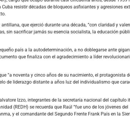
 a Cuba resistir décadas de bloqueos asfixiantes y agresiones ex
to.
antillana, que ejerció durante una década, “con claridad y valen
, sin sacrificar jamás su esencia socialista, la educación públi
equeño país a la autodeterminación, a no doblegarse ante gigan
documento que finaliza con el agradecimiento a líder revolucionar
 que “a noventa y cinco años de su nacimiento, el protagonista d
o de liderazgo distante a años luz del individualismo que carac
lvatore Izzo, integrantes de la secretaría nacional del capítulo i
anidad (REDH) se recuerda que Raúl “fue uno de los jóvenes del
nma, y el comandante del Segundo Frente Frank País en la Sier