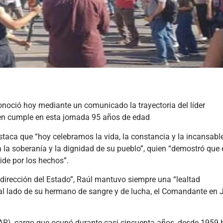
onoció hoy mediante un comunicado la trayectoria del líder
ien cumple en esta jornada 95 años de edad
staca que “hoy celebramos la vida, la constancia y la incansabl
la soberanía y la dignidad de su pueblo”, quien “demostró que 
de por los hechos”.
a dirección del Estado”, Raúl mantuvo siempre una “lealtad
e al lado de su hermano de sangre y de lucha, el Comandante en J
AR), cargo que ocupó durante casi cincuenta años, desde 1959 