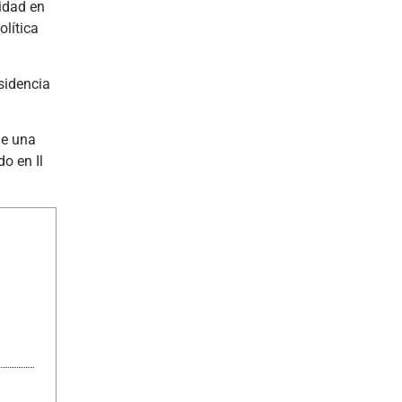
idad en
olítica
esidencia
de una
do en Il