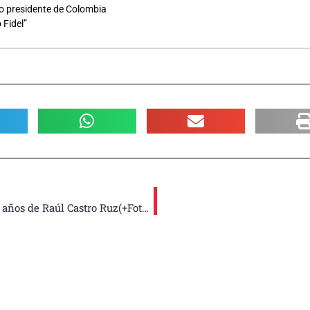
mo presidente de Colombia
 Fidel”
En San Luis: Corazón rebelde y memoria viva por los 95 años de Raúl Castro Ruz(+Fotos)