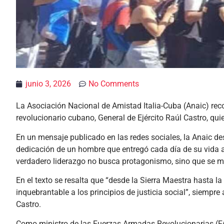
junio 3, 2026
No Comments
La Asociación Nacional de Amistad Italia-Cuba (Anaic) rec
revolucionario cubano, General de Ejército Raúl Castro, qu
En un mensaje publicado en las redes sociales, la Anaic de
dedicación de un hombre que entregó cada día de su vida a 
verdadero liderazgo no busca protagonismo, sino que se mi
En el texto se resalta que “desde la Sierra Maestra hasta l
inquebrantable a los principios de justicia social”, siempr
Castro.
Como ministro de las Fuerzas Armadas Revolucionarias (F