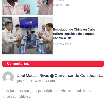
6 MAYO, 2026
Embajador de China en Cuba
refiere ilegalidad de bloqueo
contra la Isla
6 MAYO, 2026
Comentarios
Joel Macías Rivas @ Conversando Con Juanita
Randich, Presidenta De La Unión De Juristas En
junio 3, 2024 at 8:41 am
Santiago De Cuba
Los juristas son, en principio, servidores públicos
imprescindibles.