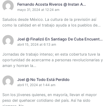
Fernando Acosta Riveros @ Instan A
Incrementar El Control De Recursos En
mayo 31, 2024 at 12:24 am
Santiago De Cuba
Saludos desde México. La cultura de la previsión así
como la calidad en el trabajo ayuda a los pueblos de…
Joel @ Finalizó En Santiago De Cuba Encuentro
De Miembros Del Destacamento Pedagógico
abril 15, 2024 at 6:13 am
Manuel Ascunce Domenech (+Video) (+Fotos)
Jornadas de trabajo intenso; en esta cobertura tuve la
oportunidad de acercarme a personas revolucionarias y
aman y honran la…
Joel @ No Todo Está Perdido
abril 11, 2024 at 1:44 am
Son los jóvenes quienes, en mayoría, llevan el mayor
peso del quehacer cotidiano del país. Así ha sido