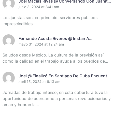
Joel Macías Rivas @ Conversando Con Juanita
Randich, Presidenta De La Unión De Juristas En
junio 3, 2024 at 8:41 am
Santiago De Cuba
Los juristas son, en principio, servidores públicos
imprescindibles.
Fernando Acosta Riveros @ Instan A
Incrementar El Control De Recursos En
mayo 31, 2024 at 12:24 am
Santiago De Cuba
Saludos desde México. La cultura de la previsión así
como la calidad en el trabajo ayuda a los pueblos de…
Joel @ Finalizó En Santiago De Cuba Encuentro
De Miembros Del Destacamento Pedagógico
abril 15, 2024 at 6:13 am
Manuel Ascunce Domenech (+Video) (+Fotos)
Jornadas de trabajo intenso; en esta cobertura tuve la
oportunidad de acercarme a personas revolucionarias y
aman y honran la…