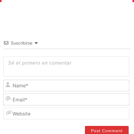
Suscribirse
N
Em
W