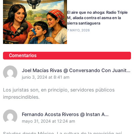
El aire que no ahoga: Radio Triple
M, aliada contra el asma en la
sierra santiaguera
7 MAYO, 2026
Comentarios
Joel Macías Rivas @ Conversando Con Juanita
Randich, Presidenta De La Unión De Juristas En
junio 3, 2024 at 8:41 am
Santiago De Cuba
Los juristas son, en principio, servidores públicos
imprescindibles.
Fernando Acosta Riveros @ Instan A
Incrementar El Control De Recursos En
mayo 31, 2024 at 12:24 am
Santiago De Cuba
Saludos desde México. La cultura de la previsión así