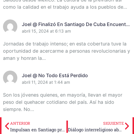
como la calidad en el trabajo ayuda a los pueblos de…
Joel @ Finalizó En Santiago De Cuba Encuentro
De Miembros Del Destacamento Pedagógico
abril 15, 2024 at 6:13 am
Manuel Ascunce Domenech (+Video) (+Fotos)
Jornadas de trabajo intenso; en esta cobertura tuve la
oportunidad de acercarme a personas revolucionarias y
aman y honran la…
Joel @ No Todo Está Perdido
abril 11, 2024 at 1:44 am
Son los jóvenes quienes, en mayoría, llevan el mayor
peso del quehacer cotidiano del país. Así ha sido
siempre. No…
ANTERIOR
SIGUIENTE
Impulsan en Santiago proyecto para alfabetización digital
Diálogo interreligioso aborda el rol de la mujer