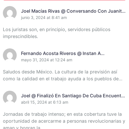
Joel Macías Rivas @ Conversando Con Juanita
Randich, Presidenta De La Unión De Juristas En
junio 3, 2024 at 8:41 am
Santiago De Cuba
Los juristas son, en principio, servidores públicos
imprescindibles.
Fernando Acosta Riveros @ Instan A
Incrementar El Control De Recursos En
mayo 31, 2024 at 12:24 am
Santiago De Cuba
Saludos desde México. La cultura de la previsión así
como la calidad en el trabajo ayuda a los pueblos de…
Joel @ Finalizó En Santiago De Cuba Encuentro
De Miembros Del Destacamento Pedagógico
abril 15, 2024 at 6:13 am
Manuel Ascunce Domenech (+Video) (+Fotos)
Jornadas de trabajo intenso; en esta cobertura tuve la
oportunidad de acercarme a personas revolucionarias y
aman y honran la…