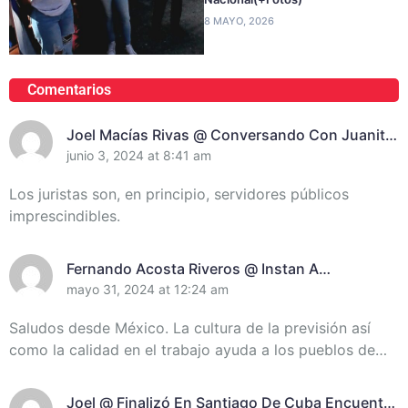
8 MAYO, 2026
Comentarios
Joel Macías Rivas @ Conversando Con Juanita
Randich, Presidenta De La Unión De Juristas En
junio 3, 2024 at 8:41 am
Santiago De Cuba
Los juristas son, en principio, servidores públicos
imprescindibles.
Fernando Acosta Riveros @ Instan A
Incrementar El Control De Recursos En
mayo 31, 2024 at 12:24 am
Santiago De Cuba
Saludos desde México. La cultura de la previsión así
como la calidad en el trabajo ayuda a los pueblos de…
Joel @ Finalizó En Santiago De Cuba Encuentro