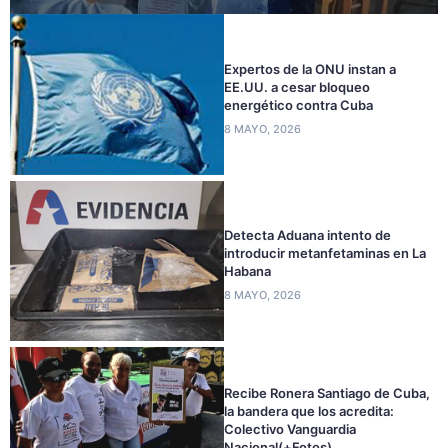
Expertos de la ONU instan a
EE.UU. a cesar bloqueo
energético contra Cuba
8 MAYO, 2026
Detecta Aduana intento de
introducir metanfetaminas en La
Habana
8 MAYO, 2026
Recibe Ronera Santiago de Cuba,
la bandera que los acredita:
Colectivo Vanguardia
Nacional(+Fotos)