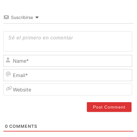
Suscribirse
N
Em
W
0
COMMENTS