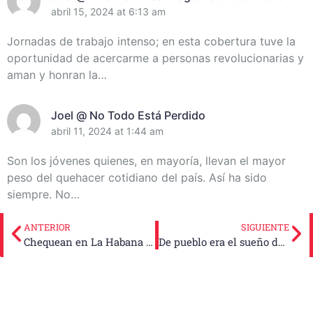
De Miembros Del Destacamento Pedagógico
abril 15, 2024 at 6:13 am
Manuel Ascunce Domenech (+Video) (+Fotos)
Jornadas de trabajo intenso; en esta cobertura tuve la
oportunidad de acercarme a personas revolucionarias y
aman y honran la…
Joel @ No Todo Está Perdido
abril 11, 2024 at 1:44 am
Son los jóvenes quienes, en mayoría, llevan el mayor
peso del quehacer cotidiano del país. Así ha sido
siempre. No…
ANTERIOR
SIGUIENTE
Chequean en La Habana sensibles temas para la población
De pueblo era el sueño de Frank