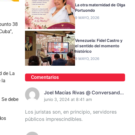
La otra maternidad de Olga
Portuondo
9 MAYO, 2026
 punto 38
Cuba”,
Venezuela: Fidel Castro y
el sentido del momento
histórico
9 MAYO, 2026
d de La
Comentarios
 la
Joel Macías Rivas @ Conversando
. Se debe
Con Juanita Randich, Presidenta
junio 3, 2024 at 8:41 am
De La Unión De Juristas En
Los juristas son, en principio, servidores
Santiago De Cuba
dos
públicos imprescindibles.