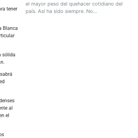
el mayor peso del quehacer cotidiano del
ra tener
país. Así ha sido siempre. No…
sa Blanca
ticular
 sólida
án.
 sabrá
ted
idenses
nte al
en el
os