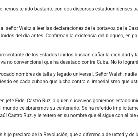
que hemos tenido bastante con dos discursos estadounidenses pa
al señor Waltz a leer las declaraciones de la portavoz de la Ca
Unidos del día antes. Confirman la existencia del bloqueo, en par
esentante de los Estados Unidos buscan dañar la dignidad y la
iva no convencional que ha desatado contra Cuba. No lo lograr
vocado nombres de talla y legado universal. Señor Walsh, nadie
ciendo en cada cubano que lucha contra el imperialismo que us
n jefe Fidel Castro Ruz, a quien sucesivos gobiernos estadoun
l mundo celebraremos su centenario. Se ha referido implícitame
Raúl Castro Ruz, y le reitero en su nombre que él sigue con el pie 
 hijo preclaro de la Revolución, que a diferencia de usted y de l