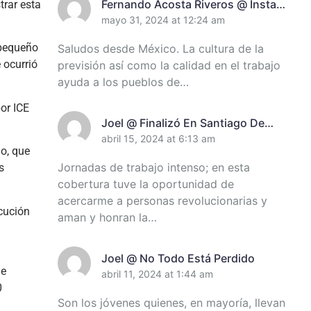
Fernando Acosta Riveros @ Instan
trar esta
A Incrementar El Control De
mayo 31, 2024 at 12:24 am
Recursos En Santiago De Cuba
 pequeño
Saludos desde México. La cultura de la
 ocurrió
previsión así como la calidad en el trabajo
ayuda a los pueblos de…
or ICE
Joel @ Finalizó En Santiago De
Cuba Encuentro De Miembros Del
abril 15, 2024 at 6:13 am
no, que
Destacamento Pedagógico Manuel
Jornadas de trabajo intenso; en esta
s
Ascunce Domenech (+Video)
cobertura tuve la oportunidad de
(+Fotos)
acercarme a personas revolucionarias y
ecución
aman y honran la…
Joel @ No Todo Está Perdido
de
abril 11, 2024 at 1:44 am
0
Son los jóvenes quienes, en mayoría, llevan