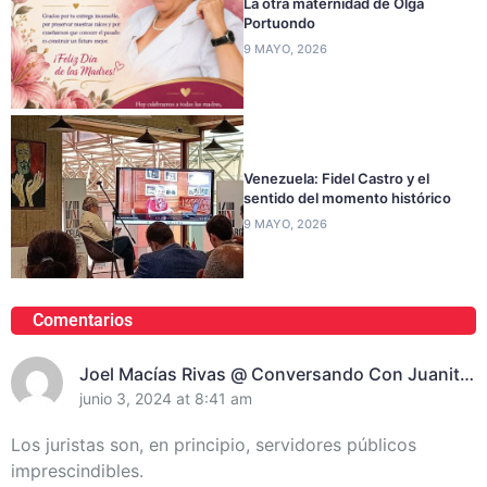
La otra maternidad de Olga
Portuondo
9 MAYO, 2026
Venezuela: Fidel Castro y el
sentido del momento histórico
9 MAYO, 2026
Comentarios
Joel Macías Rivas @ Conversando Con Juanita
Randich, Presidenta De La Unión De Juristas En
junio 3, 2024 at 8:41 am
Santiago De Cuba
Los juristas son, en principio, servidores públicos
imprescindibles.