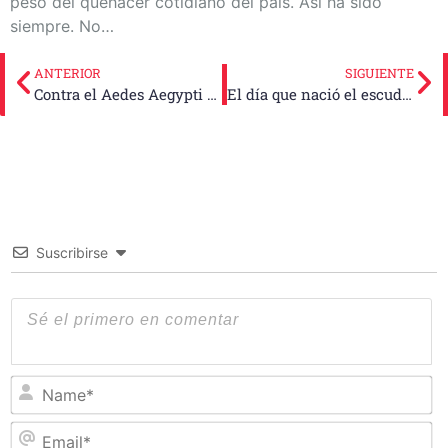
peso del quehacer cotidiano del país. Así ha sido
siempre. No…
ANTERIOR
SIGUIENTE
Contra el Aedes Aegypti todo precaución es poca
El día que nació el escudo de la Revolución
Suscribirse
N
Em