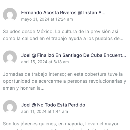
Fernando Acosta Riveros @ Instan A
Incrementar El Control De Recursos En
mayo 31, 2024 at 12:24 am
Santiago De Cuba
Saludos desde México. La cultura de la previsión así
como la calidad en el trabajo ayuda a los pueblos de…
Joel @ Finalizó En Santiago De Cuba Encuentro
De Miembros Del Destacamento Pedagógico
abril 15, 2024 at 6:13 am
Manuel Ascunce Domenech (+Video) (+Fotos)
Jornadas de trabajo intenso; en esta cobertura tuve la
oportunidad de acercarme a personas revolucionarias y
aman y honran la…
Joel @ No Todo Está Perdido
abril 11, 2024 at 1:44 am
Son los jóvenes quienes, en mayoría, llevan el mayor