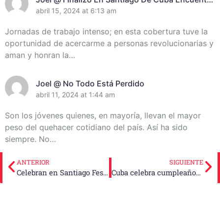
De Miembros Del Destacamento Pedagógico
abril 15, 2024 at 6:13 am
Manuel Ascunce Domenech (+Video) (+Fotos)
Jornadas de trabajo intenso; en esta cobertura tuve la
oportunidad de acercarme a personas revolucionarias y
aman y honran la…
Joel @ No Todo Está Perdido
abril 11, 2024 at 1:44 am
Son los jóvenes quienes, en mayoría, llevan el mayor
peso del quehacer cotidiano del país. Así ha sido
siempre. No…
ANTERIOR
SIGUIENTE
Celebran en Santiago Festival de las Artes por la Paz
Cuba celebra cumpleaños 95 de Raúl Castro Ruz