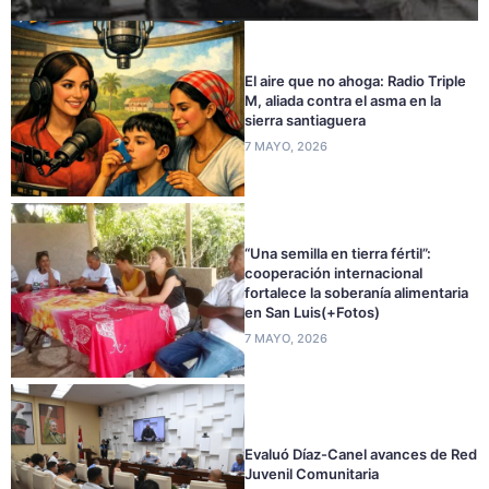
El aire que no ahoga: Radio Triple
M, aliada contra el asma en la
sierra santiaguera
7 MAYO, 2026
“Una semilla en tierra fértil”:
cooperación internacional
fortalece la soberanía alimentaria
en San Luis(+Fotos)
7 MAYO, 2026
Evaluó Díaz-Canel avances de Red
Juvenil Comunitaria