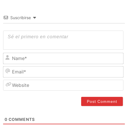
Suscribirse
N
Em
W
0
COMMENTS