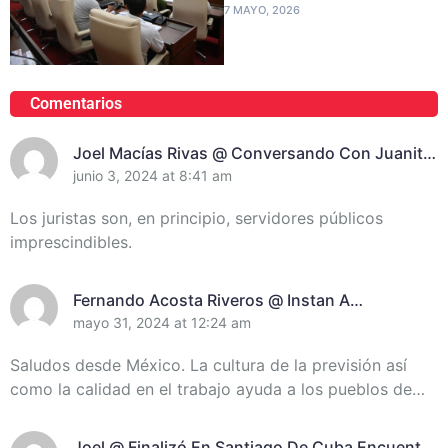
7 MAYO, 2026
Comentarios
Joel Macías Rivas @ Conversando Con Juanita
Randich, Presidenta De La Unión De Juristas En
junio 3, 2024 at 8:41 am
Santiago De Cuba
Los juristas son, en principio, servidores públicos
imprescindibles.
Fernando Acosta Riveros @ Instan A
Incrementar El Control De Recursos En
mayo 31, 2024 at 12:24 am
Santiago De Cuba
Saludos desde México. La cultura de la previsión así
como la calidad en el trabajo ayuda a los pueblos de…
Joel @ Finalizó En Santiago De Cuba Encuentro