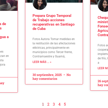
Prepara Grupo Temporal
Chequ
de Trabajo acciones
minist
a de
recuperativas en Santiago
Fonse
s
de Cuba
Agricu
Contr
gua a
Fotos Autora Tomar medidas en
la restitución de las afectaciones
Fotos a
eléctricas, principalmente en
coopera
nes
municipios como Tercer frente,
implem
izan en
Contramaestre y Guamá,
de frío,
sta
LEER MÁS ... »
a
ejora
LEER MÁ
30 septiembre, 2025
No
hay comentarios
26 sep
hay
hay co
1
2
3
4
5