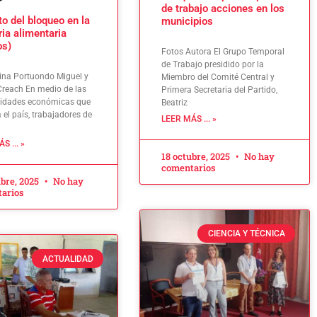
de trabajo acciones en los
o del bloqueo en la
municipios
ria alimentaria
os)
Fotos Autora El Grupo Temporal
de Trabajo presidido por la
Irina Portuondo Miguel y
Miembro del Comité Central y
 Creach En medio de las
Primera Secretaria del Partido,
jidades económicas que
Beatriz
 el país, trabajadores de
LEER MÁS ... »
S ... »
18 octubre, 2025
No hay
comentarios
ubre, 2025
No hay
arios
CIENCIA Y TÉCNICA
ACTUALIDAD