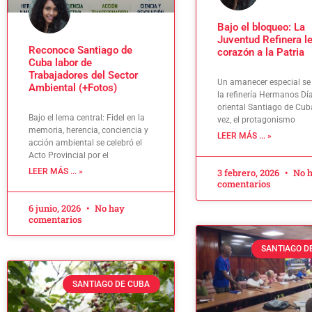
Bajo el bloqueo: La
Juventud Refinera l
Reconoce Santiago de
corazón a la Patria
Cuba labor de
Trabajadores del Sector
Un amanecer especial se 
Ambiental (+Fotos)
la refinería Hermanos Día
oriental Santiago de Cub
Bajo el lema central: Fidel en la
vez, el protagonismo
memoria, herencia, conciencia y
LEER MÁS ... »
acción ambiental se celebró el
Acto Provincial por el
LEER MÁS ... »
3 febrero, 2026
No 
comentarios
6 junio, 2026
No hay
comentarios
SANTIAGO D
SANTIAGO DE CUBA