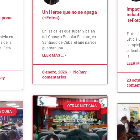
Impact
Un Héroe que no se apaga
indust
e pone
(+Fotos)
(+Fot
En las calles que suben y bajan
Texto: 
vivió en
del Consejo Popular Boniato, en
Leticia
z de la
Santiago de Cuba, el aire parece
comple
a. Esta
guardar una
enfrenta
LEER MÁS ... »
la
LEER MÁ
8 enero, 2026
No hay
comentarios
hay
23 oct
coment
OTRAS NOTICIAS
E CUBA