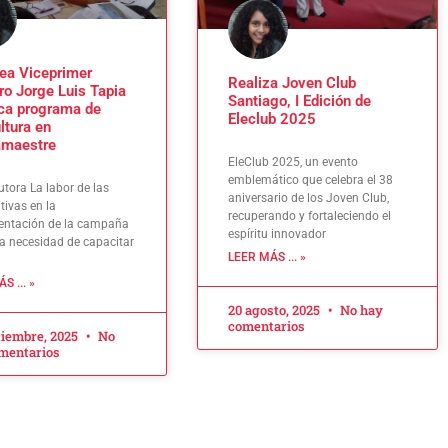
ea Viceprimer
Realiza Joven Club
ro Jorge Luis Tapia
Santiago, I Edición de
ca programa de
Eleclub 2025
ltura en
amaestre
EleClub 2025, un evento
emblemático que celebra el 38
utora La labor de las
aniversario de los Joven Club,
tivas en la
recuperando y fortaleciendo el
entación de la campaña
espíritu innovador
 la necesidad de capacitar
LEER MÁS ... »
S ... »
20 agosto, 2025
No hay
comentarios
tiembre, 2025
No
mentarios