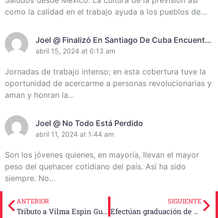
como la calidad en el trabajo ayuda a los pueblos de…
Joel @ Finalizó En Santiago De Cuba Encuentro
De Miembros Del Destacamento Pedagógico
abril 15, 2024 at 6:13 am
Manuel Ascunce Domenech (+Video) (+Fotos)
Jornadas de trabajo intenso; en esta cobertura tuve la
oportunidad de acercarme a personas revolucionarias y
aman y honran la…
Joel @ No Todo Está Perdido
abril 11, 2024 at 1:44 am
Son los jóvenes quienes, en mayoría, llevan el mayor
peso del quehacer cotidiano del país. Así ha sido
siempre. No…
ANTERIOR
SIGUIENTE
Tributo a Vilma Espin Guillois en el aniversario de su desaparición física
Efectúan graduación de Escuela Pedagógica en Santiago de Cuba