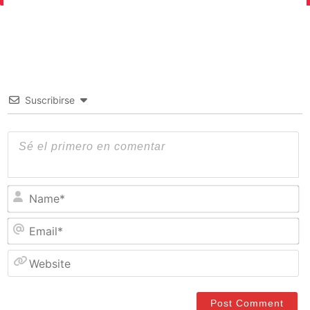
Suscribirse
N
Em
W