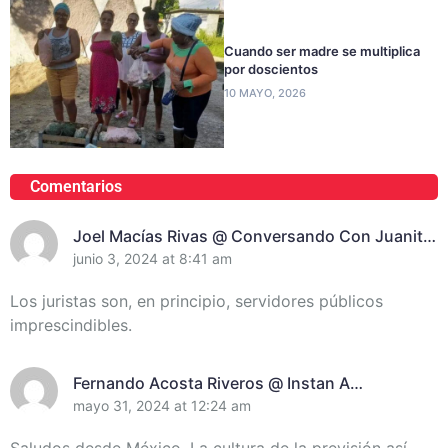
Cuando ser madre se multiplica
por doscientos
10 MAYO, 2026
Comentarios
Joel Macías Rivas @ Conversando Con Juanita
Randich, Presidenta De La Unión De Juristas En
junio 3, 2024 at 8:41 am
Santiago De Cuba
Los juristas son, en principio, servidores públicos
imprescindibles.
Fernando Acosta Riveros @ Instan A
Incrementar El Control De Recursos En
mayo 31, 2024 at 12:24 am
Santiago De Cuba
Saludos desde México. La cultura de la previsión así