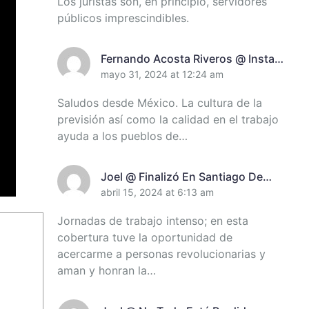
Los juristas son, en principio, servidores
Santiago De Cuba
públicos imprescindibles.
Fernando Acosta Riveros @ Instan
A Incrementar El Control De
mayo 31, 2024 at 12:24 am
Recursos En Santiago De Cuba
Saludos desde México. La cultura de la
previsión así como la calidad en el trabajo
ayuda a los pueblos de…
Joel @ Finalizó En Santiago De
Cuba Encuentro De Miembros Del
abril 15, 2024 at 6:13 am
Destacamento Pedagógico Manuel
Jornadas de trabajo intenso; en esta
Ascunce Domenech (+Video)
cobertura tuve la oportunidad de
(+Fotos)
acercarme a personas revolucionarias y
aman y honran la…