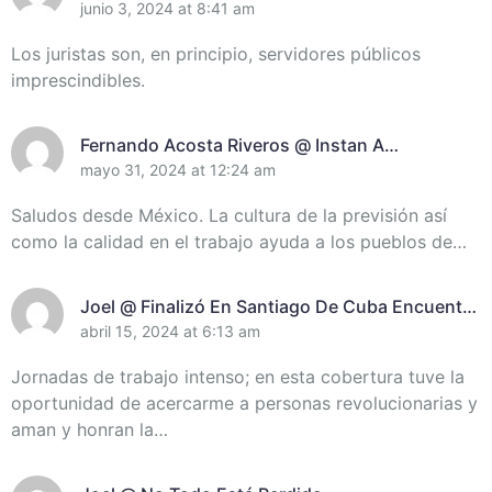
Randich, Presidenta De La Unión De Juristas En
junio 3, 2024 at 8:41 am
Santiago De Cuba
Los juristas son, en principio, servidores públicos
imprescindibles.
Fernando Acosta Riveros @ Instan A
Incrementar El Control De Recursos En
mayo 31, 2024 at 12:24 am
Santiago De Cuba
Saludos desde México. La cultura de la previsión así
como la calidad en el trabajo ayuda a los pueblos de…
Joel @ Finalizó En Santiago De Cuba Encuentro
De Miembros Del Destacamento Pedagógico
abril 15, 2024 at 6:13 am
Manuel Ascunce Domenech (+Video) (+Fotos)
Jornadas de trabajo intenso; en esta cobertura tuve la
oportunidad de acercarme a personas revolucionarias y
aman y honran la…