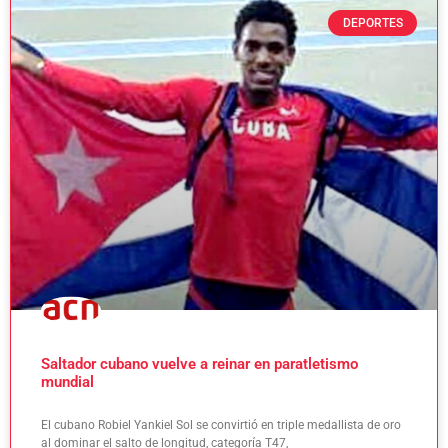
DEPORTES
Saltador cubano vuelve a reinar en paratletismo
mundial
El cubano Robiel Yankiel Sol se convirtió en triple medallista de oro
al dominar el salto de longitud, categoría T47,