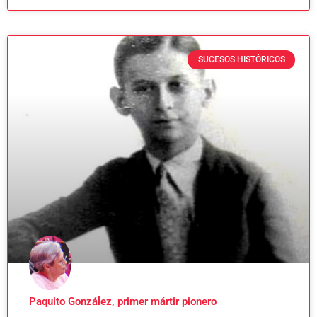
SUCESOS HISTÓRICOS
Paquito González, primer mártir pionero