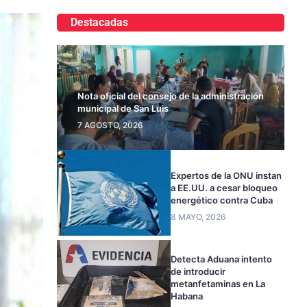
Destacadas
Nota oficial del consejo de la administración
municipal de San Luis
7 AGOSTO, 2026
Expertos de la ONU instan
a EE.UU. a cesar bloqueo
energético contra Cuba
8 MAYO, 2026
Detecta Aduana intento
de introducir
metanfetaminas en La
Habana