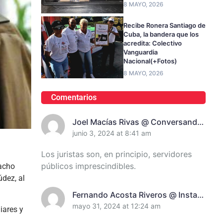
8 MAYO, 2026
Recibe Ronera Santiago de
Cuba, la bandera que los
acredita: Colectivo
Vanguardia
Nacional(+Fotos)
8 MAYO, 2026
Comentarios
Joel Macías Rivas @ Conversando
Con Juanita Randich, Presidenta
junio 3, 2024 at 8:41 am
De La Unión De Juristas En
Los juristas son, en principio, servidores
Santiago De Cuba
públicos imprescindibles.
macho
údez, al
Fernando Acosta Riveros @ Instan
A Incrementar El Control De
mayo 31, 2024 at 12:24 am
iares y
Recursos En Santiago De Cuba