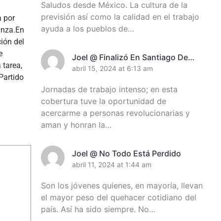
Saludos desde México. La cultura de la
previsión así como la calidad en el trabajo
a por
ayuda a los pueblos de…
anza.
En
ión del
e
Joel @ Finalizó En Santiago De
 tarea,
Cuba Encuentro De Miembros Del
abril 15, 2024 at 6:13 am
Partido
Destacamento Pedagógico Manuel
Jornadas de trabajo intenso; en esta
Ascunce Domenech (+Video)
cobertura tuve la oportunidad de
(+Fotos)
acercarme a personas revolucionarias y
aman y honran la…
Joel @ No Todo Está Perdido
abril 11, 2024 at 1:44 am
Son los jóvenes quienes, en mayoría, llevan
el mayor peso del quehacer cotidiano del
país. Así ha sido siempre. No…