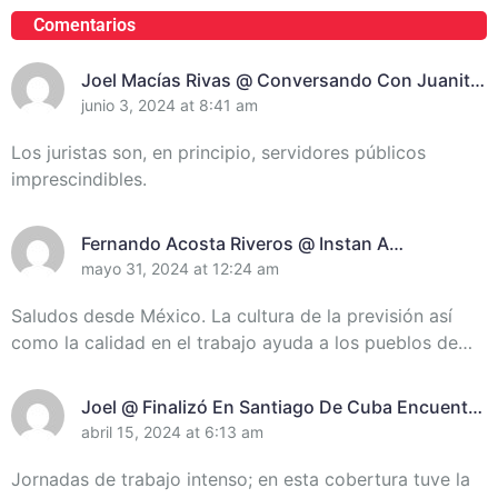
Comentarios
Joel Macías Rivas @ Conversando Con Juanita
Randich, Presidenta De La Unión De Juristas En
junio 3, 2024 at 8:41 am
Santiago De Cuba
Los juristas son, en principio, servidores públicos
imprescindibles.
Fernando Acosta Riveros @ Instan A
Incrementar El Control De Recursos En
mayo 31, 2024 at 12:24 am
Santiago De Cuba
Saludos desde México. La cultura de la previsión así
como la calidad en el trabajo ayuda a los pueblos de…
Joel @ Finalizó En Santiago De Cuba Encuentro
De Miembros Del Destacamento Pedagógico
abril 15, 2024 at 6:13 am
Manuel Ascunce Domenech (+Video) (+Fotos)
Jornadas de trabajo intenso; en esta cobertura tuve la