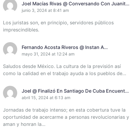
Joel Macías Rivas @ Conversando Con Juanita
Randich, Presidenta De La Unión De Juristas En
junio 3, 2024 at 8:41 am
Santiago De Cuba
Los juristas son, en principio, servidores públicos
imprescindibles.
Fernando Acosta Riveros @ Instan A
Incrementar El Control De Recursos En
mayo 31, 2024 at 12:24 am
Santiago De Cuba
Saludos desde México. La cultura de la previsión así
como la calidad en el trabajo ayuda a los pueblos de…
Joel @ Finalizó En Santiago De Cuba Encuentro
De Miembros Del Destacamento Pedagógico
abril 15, 2024 at 6:13 am
Manuel Ascunce Domenech (+Video) (+Fotos)
Jornadas de trabajo intenso; en esta cobertura tuve la
oportunidad de acercarme a personas revolucionarias y
aman y honran la…