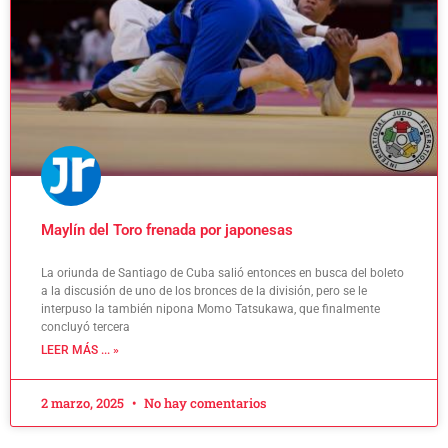
Maylín del Toro frenada por japonesas
La oriunda de Santiago de Cuba salió entonces en busca del boleto
a la discusión de uno de los bronces de la división, pero se le
interpuso la también nipona Momo Tatsukawa, que finalmente
concluyó tercera
LEER MÁS ... »
2 marzo, 2025
No hay comentarios