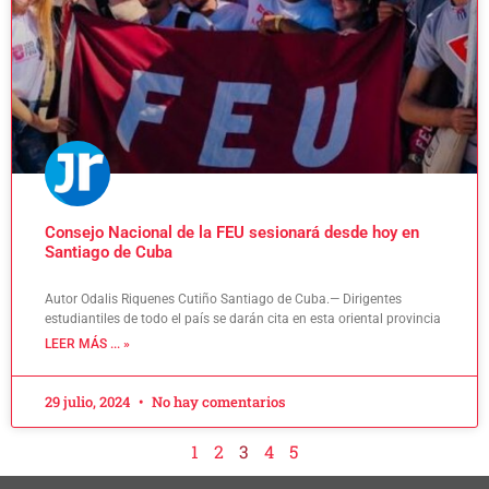
Consejo Nacional de la FEU sesionará desde hoy en
Santiago de Cuba
Autor Odalis Riquenes Cutiño Santiago de Cuba.— Dirigentes
estudiantiles de todo el país se darán cita en esta oriental provincia
LEER MÁS ... »
29 julio, 2024
No hay comentarios
1
2
3
4
5