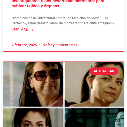
Investigadores rusos desarrollan biorreactor para
cultivar tejidos y órganos
Científicos de la Universidad Estatal de Medicina de Moscú I. M.
Sechenov, están desarrollando un biorreactor para cultivar tejidos y
LEER MÁS ... »
2 febrero, 2025
No hay comentarios
ACTUALIDAD