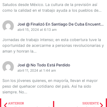
Santiago De Cuba
Saludos desde México. La cultura de la previsión así
como la calidad en el trabajo ayuda a los pueblos de…
Joel @ Finalizó En Santiago De Cuba Encuentro
De Miembros Del Destacamento Pedagógico
abril 15, 2024 at 6:13 am
Manuel Ascunce Domenech (+Video) (+Fotos)
Jornadas de trabajo intenso; en esta cobertura tuve la
oportunidad de acercarme a personas revolucionarias y
aman y honran la…
Joel @ No Todo Está Perdido
abril 11, 2024 at 1:44 am
Son los jóvenes quienes, en mayoría, llevan el mayor
peso del quehacer cotidiano del país. Así ha sido
siempre. No…
ANTERIOR
SIGUIENTE