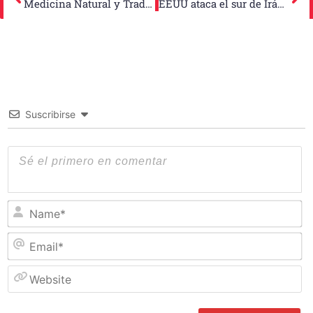
Medicina Natural y Tradicional: Propiedades y usos medicinales de la albahaca de clavo
EEUU ataca el sur de Irán y Teherán promete respuesta contundente
Suscribirse
N
Em
W