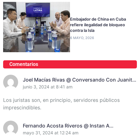
Embajador de China en Cuba
refiere ilegalidad de bloqueo
contra la Isla
6 MAYO, 2026
Comentarios
Joel Macías Rivas @ Conversando Con Juanita
Randich, Presidenta De La Unión De Juristas En
junio 3, 2024 at 8:41 am
Santiago De Cuba
Los juristas son, en principio, servidores públicos
imprescindibles.
Fernando Acosta Riveros @ Instan A
Incrementar El Control De Recursos En
mayo 31, 2024 at 12:24 am