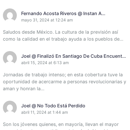
Fernando Acosta Riveros @ Instan A
Incrementar El Control De Recursos En
mayo 31, 2024 at 12:24 am
Santiago De Cuba
Saludos desde México. La cultura de la previsión así
como la calidad en el trabajo ayuda a los pueblos de…
Joel @ Finalizó En Santiago De Cuba Encuentro
De Miembros Del Destacamento Pedagógico
abril 15, 2024 at 6:13 am
Manuel Ascunce Domenech (+Video) (+Fotos)
Jornadas de trabajo intenso; en esta cobertura tuve la
oportunidad de acercarme a personas revolucionarias y
aman y honran la…
Joel @ No Todo Está Perdido
abril 11, 2024 at 1:44 am
Son los jóvenes quienes, en mayoría, llevan el mayor