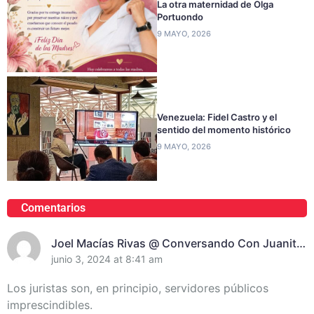
La otra maternidad de Olga
Portuondo
9 MAYO, 2026
Venezuela: Fidel Castro y el
sentido del momento histórico
9 MAYO, 2026
Comentarios
Joel Macías Rivas @ Conversando Con Juanita
Randich, Presidenta De La Unión De Juristas En
junio 3, 2024 at 8:41 am
Santiago De Cuba
Los juristas son, en principio, servidores públicos
imprescindibles.