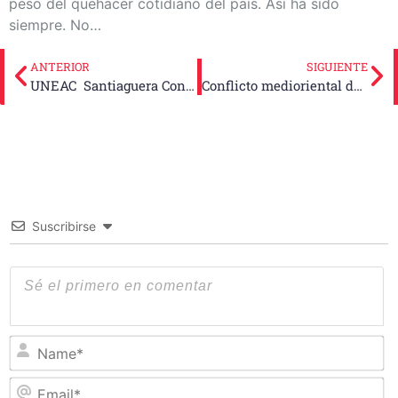
peso del quehacer cotidiano del país. Así ha sido
siempre. No…
ANTERIOR
SIGUIENTE
UNEAC Santiaguera Conmemora Los 65 Años De Palabras A Los Intelectuales (+PodCast)
Conflicto medioriental desata crisis energética global
Suscribirse
N
Em