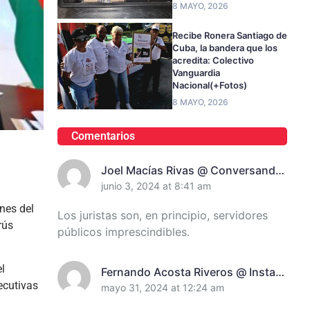
8 MAYO, 2026
Recibe Ronera Santiago de
Cuba, la bandera que los
acredita: Colectivo
Vanguardia
Nacional(+Fotos)
8 MAYO, 2026
Comentarios
Joel Macías Rivas @ Conversando
Con Juanita Randich, Presidenta
junio 3, 2024 at 8:41 am
De La Unión De Juristas En
nes del
Los juristas son, en principio, servidores
Santiago De Cuba
rús
públicos imprescindibles.
l
Fernando Acosta Riveros @ Instan
ecutivas
A Incrementar El Control De
mayo 31, 2024 at 12:24 am
Recursos En Santiago De Cuba