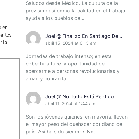
Saludos desde México. La cultura de la
previsión así como la calidad en el trabajo
ayuda a los pueblos de…
o en
partes
Joel @ Finalizó En Santiago De
r la
Cuba Encuentro De Miembros Del
abril 15, 2024 at 6:13 am
Destacamento Pedagógico Manuel
Jornadas de trabajo intenso; en esta
Ascunce Domenech (+Video)
cobertura tuve la oportunidad de
(+Fotos)
acercarme a personas revolucionarias y
aman y honran la…
Joel @ No Todo Está Perdido
abril 11, 2024 at 1:44 am
Son los jóvenes quienes, en mayoría, llevan
el mayor peso del quehacer cotidiano del
país. Así ha sido siempre. No…