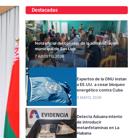
Destacadas
Nota oficial del consejo de la administración
municipal de San Luis
7 AGOSTO, 2026
Expertos de la ONU instan
a EE.UU. a cesar bloqueo
energético contra Cuba
8 MAYO, 2026
Detecta Aduana intento
de introducir
metanfetaminas en La
Habana