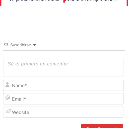
Suscribirse
N
Em
W