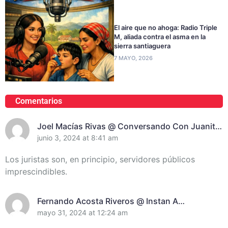
El aire que no ahoga: Radio Triple
M, aliada contra el asma en la
sierra santiaguera
7 MAYO, 2026
Comentarios
Joel Macías Rivas @ Conversando Con Juanita
Randich, Presidenta De La Unión De Juristas En
junio 3, 2024 at 8:41 am
Santiago De Cuba
Los juristas son, en principio, servidores públicos
imprescindibles.
Fernando Acosta Riveros @ Instan A
Incrementar El Control De Recursos En
mayo 31, 2024 at 12:24 am
Santiago De Cuba