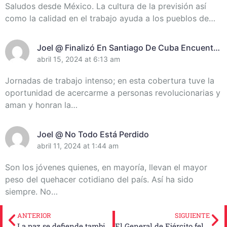
Saludos desde México. La cultura de la previsión así
como la calidad en el trabajo ayuda a los pueblos de…
Joel @ Finalizó En Santiago De Cuba Encuentro
De Miembros Del Destacamento Pedagógico
abril 15, 2024 at 6:13 am
Manuel Ascunce Domenech (+Video) (+Fotos)
Jornadas de trabajo intenso; en esta cobertura tuve la
oportunidad de acercarme a personas revolucionarias y
aman y honran la…
Joel @ No Todo Está Perdido
abril 11, 2024 at 1:44 am
Son los jóvenes quienes, en mayoría, llevan el mayor
peso del quehacer cotidiano del país. Así ha sido
siempre. No…
ANTERIOR
SIGUIENTE
La paz se defiende también desde el conocimiento de la realidad
El General de Ejército felicita al INRE en su aniversario 45