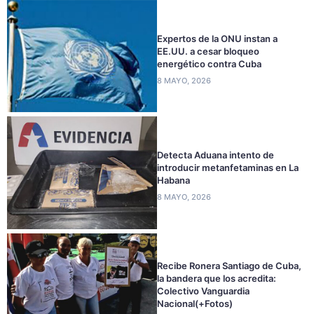
Expertos de la ONU instan a
EE.UU. a cesar bloqueo
energético contra Cuba
8 MAYO, 2026
Detecta Aduana intento de
introducir metanfetaminas en La
Habana
8 MAYO, 2026
Recibe Ronera Santiago de Cuba,
la bandera que los acredita:
Colectivo Vanguardia
Nacional(+Fotos)