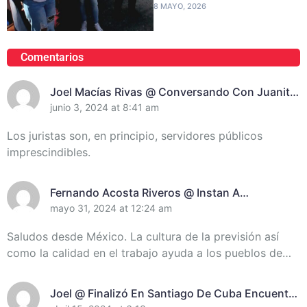
8 MAYO, 2026
Comentarios
Joel Macías Rivas @ Conversando Con Juanita
Randich, Presidenta De La Unión De Juristas En
junio 3, 2024 at 8:41 am
Santiago De Cuba
Los juristas son, en principio, servidores públicos
imprescindibles.
Fernando Acosta Riveros @ Instan A
Incrementar El Control De Recursos En
mayo 31, 2024 at 12:24 am
Santiago De Cuba
Saludos desde México. La cultura de la previsión así
como la calidad en el trabajo ayuda a los pueblos de…
Joel @ Finalizó En Santiago De Cuba Encuentro