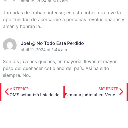
De Miembros Del Destacamento Pedagógico
abril 15, 2024 at 6:13 am
Manuel Ascunce Domenech (+Video) (+Fotos)
Jornadas de trabajo intenso; en esta cobertura tuve la
oportunidad de acercarme a personas revolucionarias y
aman y honran la…
Joel @ No Todo Está Perdido
abril 11, 2024 at 1:44 am
Son los jóvenes quienes, en mayoría, llevan el mayor
peso del quehacer cotidiano del país. Así ha sido
siempre. No…
ANTERIOR
SIGUIENTE
OMS actualizó listado de patógenos ante futuras pandemias
Semana judicial en Venezuela con ausencia relevante de opositor